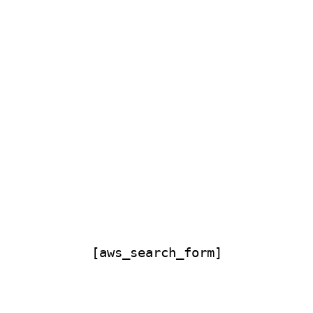
[aws_search_form]