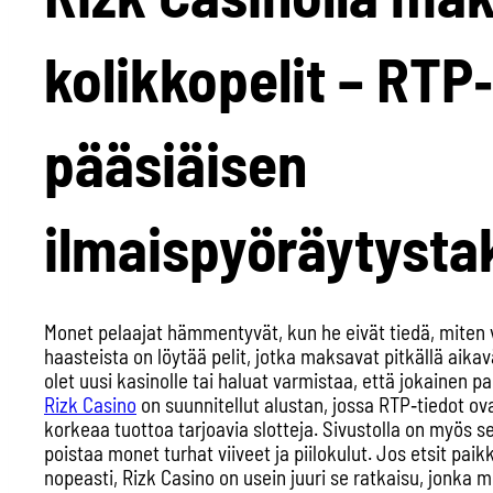
kolikkopelit – RTP
pääsiäisen
ilmaispyöräytystak
Monet pelaajat hämmentyvät, kun he eivät tiedä, miten v
haasteista on löytää pelit, jotka maksavat pitkällä aikav
olet uusi kasinolle tai haluat varmistaa, että jokainen 
Rizk Casino
on suunnitellut alustan, jossa RTP‑tiedot ova
korkeaa tuottoa tarjoavia slotteja. Sivustolla on myös 
poistaa monet turhat viiveet ja piilokulut. Jos etsit paik
nopeasti, Rizk Casino on usein juuri se ratkaisu, jonka 