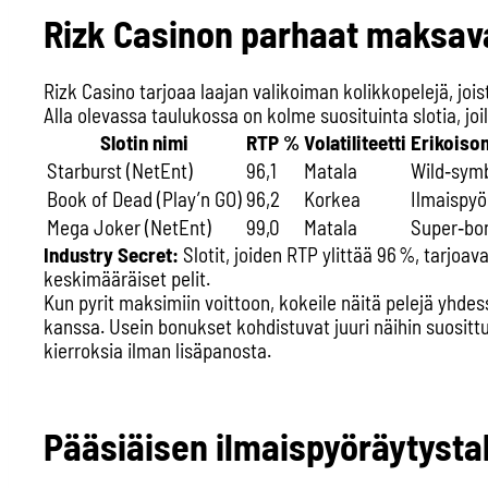
Rizk Casinon parhaat maksavat
Rizk Casino tarjoaa laajan valikoiman kolikkopelejä, joi
Alla olevassa taulukossa on kolme suosituinta slotia, jo
Slotin nimi
RTP %
Volatiliteetti
Erikoiso
Starburst (NetEnt)
96,1
Matala
Wild‑symb
Book of Dead (Play’n GO)
96,2
Korkea
Ilmaispyö
Mega Joker (NetEnt)
99,0
Matala
Super‑bon
Industry Secret:
Slotit, joiden RTP ylittää 96 %, tarjoav
keskimääräiset pelit.
Kun pyrit maksimiin voittoon, kokeile näitä pelejä yhd
kanssa. Usein bonukset kohdistuvat juuri näihin suosittuih
kierroksia ilman lisäpanosta.
Pääsiäisen ilmaispyöräytysta