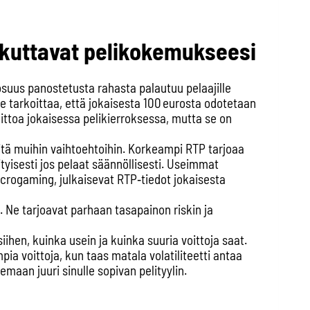
ikuttavat pelikokemukseesi
iosuus panostetusta rahasta palautuu pelaajille
 se tarkoittaa, että jokaisesta 100 eurosta odotetaan
ittoa jokaisessa pelikierroksessa, mutta se on
 sitä muihin vaihtoehtoihin. Korkeampi RTP tarjoaa
ityisesti jos pelaat säännöllisesti. Useimmat
icrogaming, julkaisevat RTP‑tiedot jokaisesta
. Ne tarjoavat parhaan tasapainon riskin ja
 siihen, kuinka usein ja kuinka suuria voittoja saat.
ia voittoja, kun taas matala volatiliteetti antaa
maan juuri sinulle sopivan pelityylin.