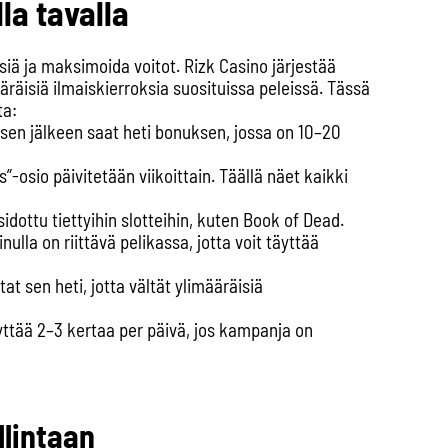
la tavalla
siä ja maksimoida voitot. Rizk Casino järjestää
äräisiä ilmaiskierroksia suosituissa peleissä. Tässä
ta:
isen jälkeen saat heti bonuksen, jossa on 10–20
-osio päivitetään viikoittain. Täällä näet kaikki
idottu tiettyihin slotteihin, kuten Book of Dead.
nulla on riittävä pelikassa, jotta voit täyttää
tat sen heti, jotta vältät ylimääräisiä
tää 2–3 kertaa per päivä, jos kampanja on
llintaan