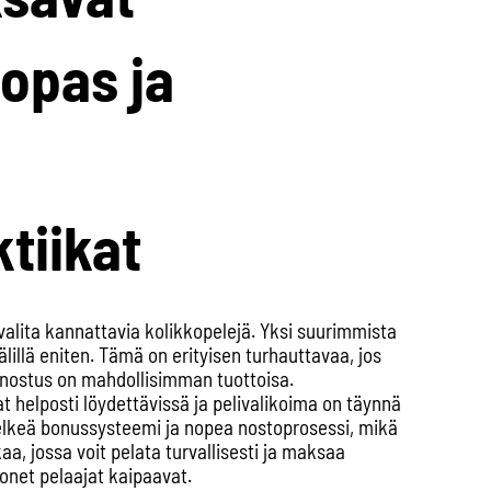
‑opas ja
tiikat
alita kannattavia kolikkopelejä. Yksi suurimmista
älillä eniten. Tämä on erityisen turhauttavaa, jos
panostus on mahdollisimman tuottoisa.
t helposti löydettävissä ja peli­valikoima on täynnä
selkeä bonussysteemi ja nopea nostoprosessi, mikä
kaa, jossa voit pelata turvallisesti ja maksaa
monet pelaajat kaipaavat.