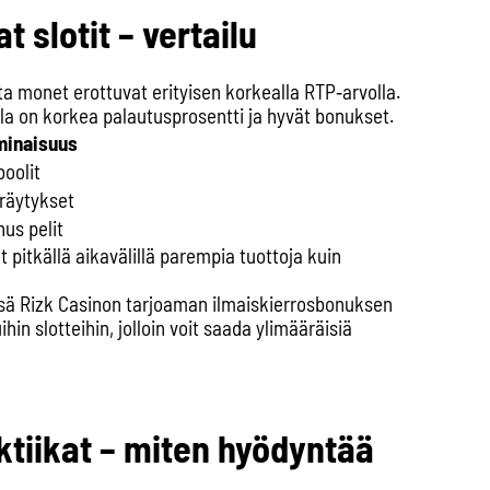
 slotit – vertailu
sta monet erottuvat erityisen korkealla RTP‑arvolla.
illa on korkea palautusprosentti ja hyvät bonukset.
minaisuus
oolit
räytykset
us pelit
at pitkällä aikavälillä parempia tuottoja kuin
essä Rizk Casinon tarjoaman ilmaiskierrosbonuksen
in slotteihin, jolloin voit saada ylimääräisiä
ktiikat – miten hyödyntää