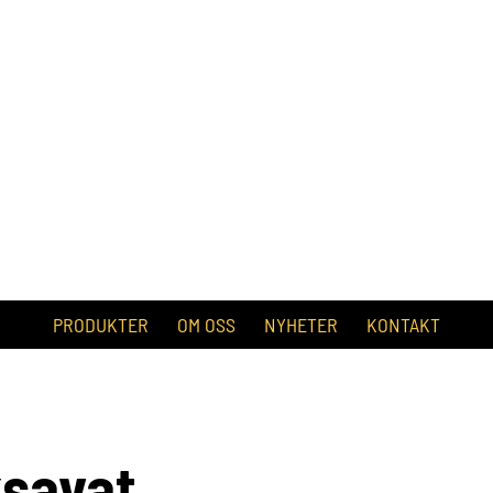
PRODUKTER
OM OSS
NYHETER
KONTAKT
ksavat