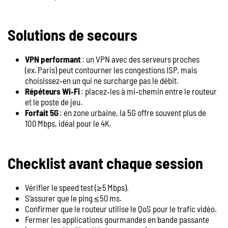
Solutions de secours
VPN performant
: un VPN avec des serveurs proches
(ex. Paris) peut contourner les congestions ISP, mais
choisissez‑en un qui ne surcharge pas le débit.
Répéteurs Wi‑Fi
: placez‑les à mi‑chemin entre le routeur
et le poste de jeu.
Forfait 5G
: en zone urbaine, la 5G offre souvent plus de
100 Mbps, idéal pour le 4K.
Checklist avant chaque session
Vérifier le speed test (≥ 5 Mbps).
S’assurer que le ping ≤ 50 ms.
Confirmer que le routeur utilise le QoS pour le trafic vidéo.
Fermer les applications gourmandes en bande passante