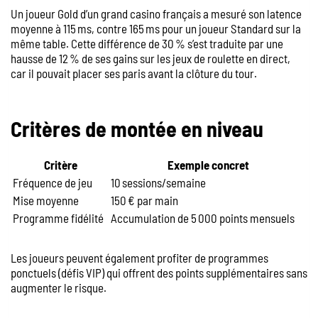
Un joueur Gold d’un grand casino français a mesuré son latence
moyenne à 115 ms, contre 165 ms pour un joueur Standard sur la
même table. Cette différence de 30 % s’est traduite par une
hausse de 12 % de ses gains sur les jeux de roulette en direct,
car il pouvait placer ses paris avant la clôture du tour.
Critères de montée en niveau
Critère
Exemple concret
Fréquence de jeu
10 sessions/semaine
Mise moyenne
150 € par main
Programme fidélité
Accumulation de 5 000 points mensuels
Les joueurs peuvent également profiter de programmes
ponctuels (défis VIP) qui offrent des points supplémentaires sans
augmenter le risque.