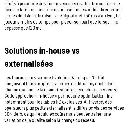
situés à proximité des joueurs européens afin de minimiser le
ping. La latence, mesurée en millisecondes, influe directement
sur les décisions de mise : si le signal met 250 ms à arriver, le
joueur a moins de temps pour placer son pari que lorsqu’il ne
dépasse que 120 ms.
Solutions in‑house vs
externalisées
Les fournisseurs comme Evolution Gaming ou NetEnt
conçoivent leurs propres systèmes de diffusion, contrôlant
chaque maillon de la chaîne (caméras, encodeurs, serveurs).
Cette approche « in‑house » permet une optimisation fine,
notamment pour les tables HD exclusives. À l’inverse, des
opérateurs plus petits externalisent la diffusion via des services
CDN tiers, ce qui réduit les coûts mais peut entraîner une
variation de la qualité selon la charge du réseau.