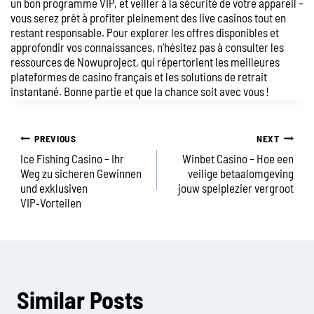
un bon programme VIP, et veiller à la sécurité de votre appareil –
vous serez prêt à profiter pleinement des live casinos tout en
restant responsable. Pour explorer les offres disponibles et
approfondir vos connaissances, n’hésitez pas à consulter les
ressources de Nowuproject, qui répertorient les meilleures
plateformes de casino français et les solutions de retrait
instantané. Bonne partie et que la chance soit avec vous !
PREVIOUS
NEXT
Post
Ice Fishing Casino – Ihr
Winbet Casino – Hoe een
Weg zu sicheren Gewinnen
veilige betaalomgeving
navigation
und exklusiven
jouw spelplezier vergroot
VIP‑Vorteilen
Similar Posts