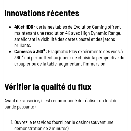
Innovations récentes
4K et HDR
: certaines tables de Evolution Gaming offrent
maintenant une résolution 4K avec High Dynamic Range,
améliorant la visibilité des cartes pastel et des jetons
brillants.
Caméras à 360°
: Pragmatic Play expérimente des vues à
360° qui permettent au joueur de choisir la perspective du
croupier ou de la table, augmentant l’immersion.
Vérifier la qualité du flux
Avant de s’inscrire, il est recommandé de réaliser un test de
bande passante :
Ouvrez le test vidéo fourni par le casino (souvent une
démonstration de 2 minutes).