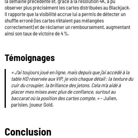
la semaine précédente et, grâce à la résolution 4K, a pu
observer plus précisément les cartes distribuées au Blackjack.
Il rapporte que la visibilité accrue lui a permis de détecter un
shuffle erroné (les cartes n’étaient pas mélangées
correctement) et de réclamer un remboursement, augmentant
ainsi son taux de victoire de 4 %.
Témoignages
« J’ai toujours joué en ligne, mais depuis que j’ai accédé à la
table HD réservée aux VIP, je vois chaque détail : la texture du
cuir du croupier, la brillance des jetons. Cela m’a aidé à
placer mes mises avec plus de confiance, surtout au
baccarat où la position des cartes compte. »
– Julien,
parisien, joueur Gold.
Conclusion