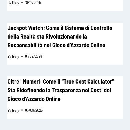
By
Bury
18/12/2025
Jackpot Watch: Come il Sistema di Controllo
della Realtà sta Rivoluzionando la
Responsabilità nel Gioco d’Azzardo Online
By
Bury
01/02/2026
Oltre i Numeri: Come il “True Cost Calculator”
Sta Ridefinendo la Trasparenza nei Costi del
Gioco d’Azzardo Online
By
Bury
03/09/2025