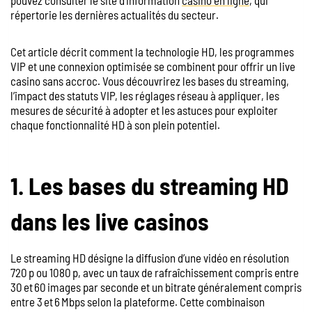
pouvez consulter le site d’information
casino en ligne
, qui
répertorie les dernières actualités du secteur.
Cet article décrit comment la technologie HD, les programmes
VIP et une connexion optimisée se combinent pour offrir un live
casino sans accroc. Vous découvrirez les bases du streaming,
l’impact des statuts VIP, les réglages réseau à appliquer, les
mesures de sécurité à adopter et les astuces pour exploiter
chaque fonctionnalité HD à son plein potentiel.
1. Les bases du streaming HD
dans les live casinos
Le streaming HD désigne la diffusion d’une vidéo en résolution
720 p ou 1080 p, avec un taux de rafraîchissement compris entre
30 et 60 images par seconde et un bitrate généralement compris
entre 3 et 6 Mbps selon la plateforme. Cette combinaison