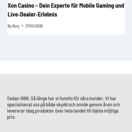
Xon Casino – Dein Experte für Mobile Gaming und
Live‑Dealer‑Erlebnis
By
Bury
27/02/2026
Sedan 1988. Så länge har vi funnits för våra kunder. Vi har
specialiserat oss på både skydd och smide genom åren och
levererar idag produkter över hela landet till bästa möjliga
pris.