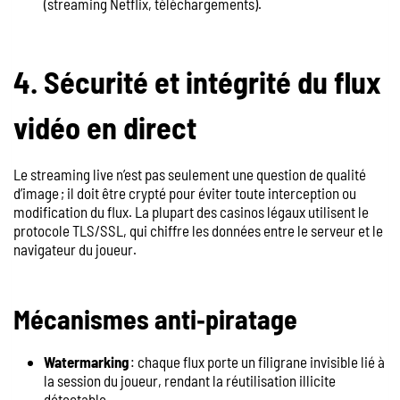
(streaming Netflix, téléchargements).
4. Sécurité et intégrité du flux
vidéo en direct
Le streaming live n’est pas seulement une question de qualité
d’image ; il doit être crypté pour éviter toute interception ou
modification du flux. La plupart des casinos légaux utilisent le
protocole TLS/SSL, qui chiffre les données entre le serveur et le
navigateur du joueur.
Mécanismes anti‑piratage
Watermarking
: chaque flux porte un filigrane invisible lié à
la session du joueur, rendant la réutilisation illicite
détectable.