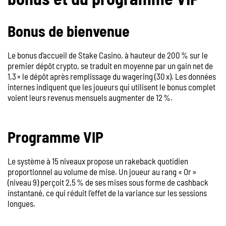
Bonus de bienvenue
Le bonus d’accueil de Stake Casino, à hauteur de 200 % sur le
premier dépôt crypto, se traduit en moyenne par un gain net de
1,3 × le dépôt après remplissage du wagering (30 x). Les données
internes indiquent que les joueurs qui utilisent le bonus complet
voient leurs revenus mensuels augmenter de 12 %.
Programme VIP
Le système à 15 niveaux propose un rakeback quotidien
proportionnel au volume de mise. Un joueur au rang « Or »
(niveau 9) perçoit 2,5 % de ses mises sous forme de cashback
instantané, ce qui réduit l’effet de la variance sur les sessions
longues.