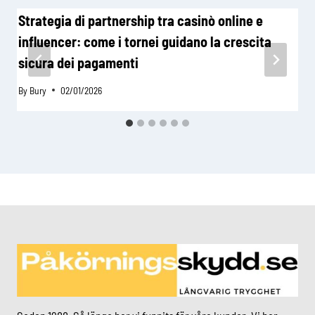
Strategia di partnership tra casinò online e
influencer: come i tornei guidano la crescita
sicura dei pagamenti
By
Bury
02/01/2026