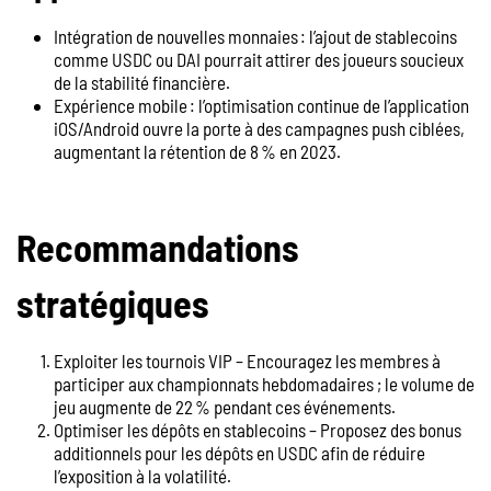
Intégration de nouvelles monnaies : l’ajout de stablecoins
comme USDC ou DAI pourrait attirer des joueurs soucieux
de la stabilité financière.
Expérience mobile : l’optimisation continue de l’application
iOS/Android ouvre la porte à des campagnes push ciblées,
augmentant la rétention de 8 % en 2023.
Recommandations
stratégiques
Exploiter les tournois VIP – Encouragez les membres à
participer aux championnats hebdomadaires ; le volume de
jeu augmente de 22 % pendant ces événements.
Optimiser les dépôts en stablecoins – Proposez des bonus
additionnels pour les dépôts en USDC afin de réduire
l’exposition à la volatilité.