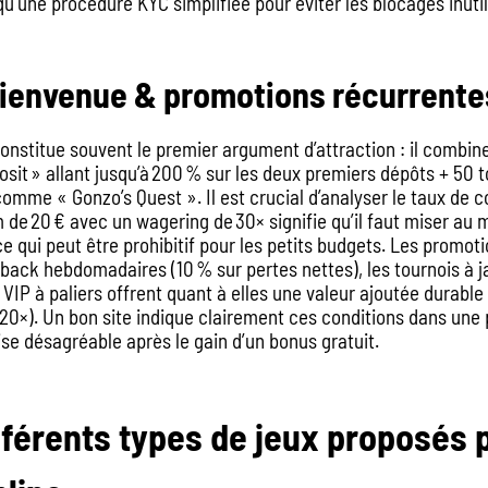
i qu’une procédure KYC simplifiée pour éviter les blocages inuti
ienvenue & promotions récurrente
nstitue souvent le premier argument d’attraction : il combi
it » allant jusqu’à 200 % sur les deux premiers dépôts + 50 t
comme « Gonzo’s Quest ». Il est crucial d’analyser le taux de 
de 20 € avec un wagering de 30× signifie qu’il faut miser au 
 ce qui peut être prohibitif pour les petits budgets. Les promot
‑back hebdomadaires (10 % sur pertes nettes), les tournois à 
IP à paliers offrent quant à elles une valeur ajoutée durable 
< 20×). Un bon site indique clairement ces conditions dans une
rise désagréable après le gain d’un bonus gratuit.
ifférents types de jeux proposés 