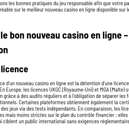
rons les bonnes pratiques du jeu responsable afin que votre p
agréable sur le meilleur nouveau casino en ligne disponible sur 
r le bon nouveau casino en ligne –
on
 licence
e d’un nouveau casino en ligne est la détention d’une licence
En Europe, les licences UKGC (Royaume‑Uni) et MGA (Malte) of
n grâce à des audits réguliers et à l’obligation de séparer les
ionnels. Certaines plateformes obtiennent également la cert
té des jeux via des tests indépendants. En comparaison, les li
es mais moins strictes sur le plan du contrôle financier ; elle
ui ciblent un public international sans exigences réglementair