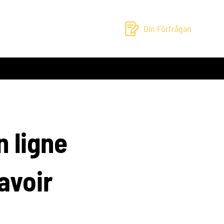
Din Förfrågan
 ligne
avoir