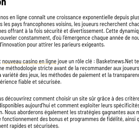
on
nos en ligne connaît une croissance exponentielle depuis plu
les pays francophones voisins, les joueurs recherchent chaq
es offrant à la fois sécurité et divertissement. Cette dynami
nouveler constamment, d’où l’émergence chaque année de no
 d’innovation pour attirer les parieurs exigeants.
t
nouveau casino en ligne
joue un rôle clé : Basketnews.Net t
ne méthodologie stricte avant de la recommander aux joueurs
la variété des jeux, les méthodes de paiement et la transparen
érience fiable et sécurisée.
us découvrirez comment choisir un site sûr grâce à des critère
disponibles aujourd’hui et comment exploiter leurs spécificit
n. Nous aborderons également les stratégies gagnantes aux 
le fonctionnement des bonus et programmes de fidélité, ainsi 
nt rapides et sécurisées.