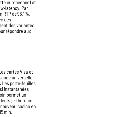
ette européenne) et
ow‑latency. Par
n RTP de 96,1 %,
ec des
ement des variantes
our répondre aux
Les cartes Visa et
sance universelle ;
. Les porte‑feuilles
asi instantanées
coin permet un
udents ; Ethereum
r nouveau casino en
15 min,