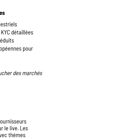
es
estriels
KYC détaillées
réduits
ropéennes pour
toucher des marchés
fournisseurs
 le live. Les
avec thèmes