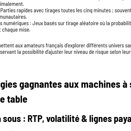
timalement.
: Parties rapides avec tirages toutes les cinq minutes ; sou
munautaires.
s numériques : Jeux basés sur tirage aléatoire où la probabili
t chaque mise.
ettent aux amateurs français d’explorer différents univers san
ervant la possibilité d’ajuster leur niveau de risque selon leu
tégies gagnantes aux machines à 
e table
sous : RTP, volatilité & lignes pay