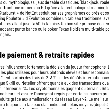
 ou mythologiques, jeux de table classiques (blackjack, roul
 offrant une immersion HD grâce à la technologie streaming l
 Starburst » de NetEnt séduit par ses graphismes colorés et so
ing Roulette » d’Evolution combine un tableau traditionnel av
atoires allant jusqu’à 500 x la mise. Un bon site propose égal
accarat punto banco ou le poker Texas Hold’em multi‑table p
nçais.
e paiement & retraits rapides
es influencent fortement la décision du joueur francophone. 
les plus utilisées pour leurs plafonds élevés et leur reconnais
aînent parfois des frais de 2–3 % sur les dépôts internationaux
que Skrill ou Neteller offrent quant à eux des transactions qu
inférieur à 1 %. Les cryptomonnaies gagnent du terrain : Bit
une heure et assure l’anonymat requis par certains joueurs pr
éduits grâce aux améliorations du réseau Layer‑2. Le meilleu
era toujours un tableau clair indiquant délais moyens (dépot ≤ 