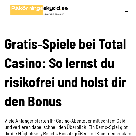
Skip
to
content
Gratis‑Spiele bei Total
Casino: So lernst du
risikofrei und holst dir
den Bonus
Viele Anfänger starten ihr Casino‑Abenteuer mit echtem Geld
und verlieren dabei schnell den Überblick. Ein Demo‑Spiel gibt
dir die Möglichkeit, Regeln, Einsatzgrößen und Spielmechaniken