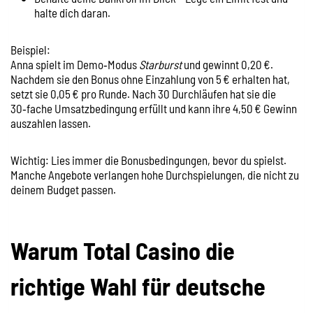
halte dich daran.
Beispiel:
Anna spielt im Demo‑Modus
Starburst
und gewinnt 0,20 €.
Nachdem sie den Bonus ohne Einzahlung von 5 € erhalten hat,
setzt sie 0,05 € pro Runde. Nach 30 Durchläufen hat sie die
30‑fache Umsatzbedingung erfüllt und kann ihre 4,50 € Gewinn
auszahlen lassen.
Wichtig: Lies immer die Bonusbedingungen, bevor du spielst.
Manche Angebote verlangen hohe Durchspielungen, die nicht zu
deinem Budget passen.
Warum Total Casino die
richtige Wahl für deutsche