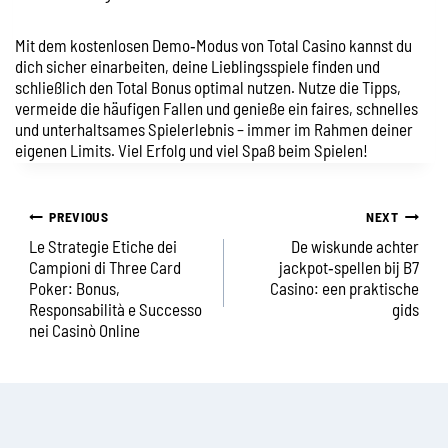
Mit dem kostenlosen Demo‑Modus von Total Casino kannst du
dich sicher einarbeiten, deine Lieblingsspiele finden und
schließlich den Total Bonus optimal nutzen. Nutze die Tipps,
vermeide die häufigen Fallen und genieße ein faires, schnelles
und unterhaltsames Spielerlebnis – immer im Rahmen deiner
eigenen Limits. Viel Erfolg und viel Spaß beim Spielen!
PREVIOUS
NEXT
Post
Le Strategie Etiche dei
De wiskunde achter
Campioni di Three Card
jackpot‑spellen bij B7
navigation
Poker: Bonus,
Casino: een praktische
Responsabilità e Successo
gids
nei Casinò Online