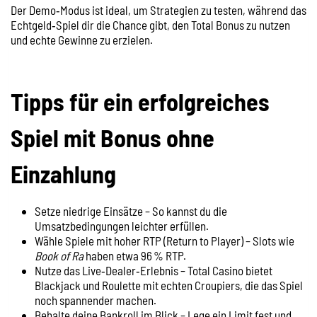
Der Demo‑Modus ist ideal, um Strategien zu testen, während das
Echtgeld‑Spiel dir die Chance gibt, den Total Bonus zu nutzen
und echte Gewinne zu erzielen.
Tipps für ein erfolgreiches
Spiel mit Bonus ohne
Einzahlung
Setze niedrige Einsätze – So kannst du die
Umsatzbedingungen leichter erfüllen.
Wähle Spiele mit hoher RTP (Return to Player) – Slots wie
Book of Ra
haben etwa 96 % RTP.
Nutze das Live‑Dealer‑Erlebnis – Total Casino bietet
Blackjack und Roulette mit echten Croupiers, die das Spiel
noch spannender machen.
Behalte deine Bankroll im Blick – Lege ein Limit fest und