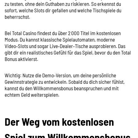
zu testen, ohne dein Guthaben zu riskieren. So erkennst du
sofort, welche Slots dir gefallen und welche Tischspiele du
beherrschst.
Bei Total Casino findest du über 2 000 Titel im kostenlosen
Modus. Du kannst klassische Spielautomaten, moderne
Video‑Slots und sogar Live‑Dealer‑Tische ausprobieren. Das
gibt dir ein realistisches Gefühl für das Spiel, bevor du den Total
Bonus aktivierst.
Wichtig: Nutze die Demo‑Version, um deine persönliche
Gewinnstrategie zu entwickeln. Sobald du dich sicher fühlst,
kannst du den Willkommensbonus beanspruchen und mit
echtem Geld weiterspielen.
Der Weg vom kostenlosen
Spiel zum Willkommensbonus