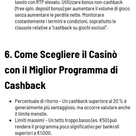
tavolo con RTP elevato. Utilizzare bonus non‑cashback
(free spin, deposit bonus) per aumentare il volume di gioco
senza aumentare le perdite nette. Monitorare
costantemente i termini e condizioni, soprattutto le
clausole relative a “cashback su giochi esclusi”.
6. Come Scegliere il Casinò
con il Miglior Programma di
Cashback
Percentuale di ritorno – Un cashback superiore al 20 % è
generalmente più vantaggioso, ma occorre valutare anche
il limite mensile.
Limiti massimi – Un tetto troppo basso (es. €50) può
rendere il programma poco significativo per bankroll
superiori a €1.000.