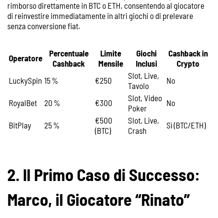
rimborso direttamente in BTC o ETH, consentendo al giocatore
di reinvestire immediatamente in altri giochi o di prelevare
senza conversione fiat.
Percentuale
Limite
Giochi
Cashback in
Operatore
Cashback
Mensile
Inclusi
Crypto
Slot, Live,
LuckySpin
15 %
€250
No
Tavolo
Slot, Video
RoyalBet
20 %
€300
No
Poker
€500
Slot, Live,
BitPlay
25 %
Sì (BTC/ETH)
(BTC)
Crash
2. Il Primo Caso di Successo:
Marco, il Giocatore “Rinato”