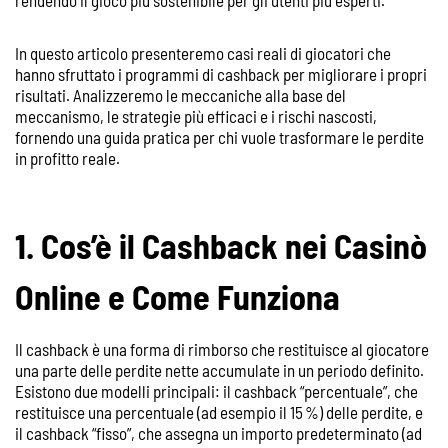
rendendo il gioco più sostenibile per gli utenti più esperti.
In questo articolo presenteremo casi reali di giocatori che
hanno sfruttato i programmi di cashback per migliorare i propri
risultati. Analizzeremo le meccaniche alla base del
meccanismo, le strategie più efficaci e i rischi nascosti,
fornendo una guida pratica per chi vuole trasformare le perdite
in profitto reale.
1. Cos’è il Cashback nei Casinò
Online e Come Funziona
Il cashback è una forma di rimborso che restituisce al giocatore
una parte delle perdite nette accumulate in un periodo definito.
Esistono due modelli principali: il cashback “percentuale”, che
restituisce una percentuale (ad esempio il 15 %) delle perdite, e
il cashback “fisso”, che assegna un importo predeterminato (ad