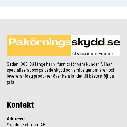
Sedan 1988. Så länge har vi funnits för våra kunder. Vi har
specialiserat oss på både skydd och smide genom åren och
levererar idag produkter över hela landet till bästa möjliga
pris.
Kontakt
Address :
Sweden Enbrotec AB