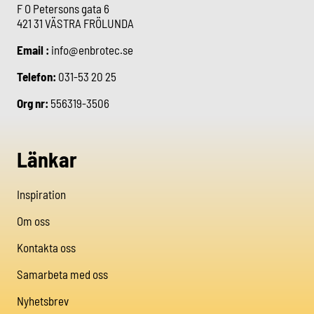
F O Petersons gata 6
421 31 VÄSTRA FRÖLUNDA
Email :
info@enbrotec.se
Telefon:
031-53 20 25
Org nr:
556319-3506
Länkar
Inspiration
Om oss
Kontakta oss
Samarbeta med oss
Nyhetsbrev