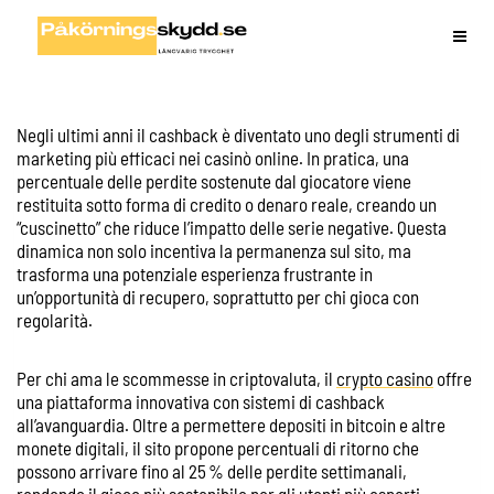
Skip
to
content
Negli ultimi anni il cashback è diventato uno degli strumenti di
marketing più efficaci nei casinò online. In pratica, una
percentuale delle perdite sostenute dal giocatore viene
restituita sotto forma di credito o denaro reale, creando un
“cuscinetto” che riduce l’impatto delle serie negative. Questa
dinamica non solo incentiva la permanenza sul sito, ma
trasforma una potenziale esperienza frustrante in
un’opportunità di recupero, soprattutto per chi gioca con
regolarità.
Per chi ama le scommesse in criptovaluta, il
crypto casino
offre
una piattaforma innovativa con sistemi di cashback
all’avanguardia. Oltre a permettere depositi in bitcoin e altre
monete digitali, il sito propone percentuali di ritorno che
possono arrivare fino al 25 % delle perdite settimanali,