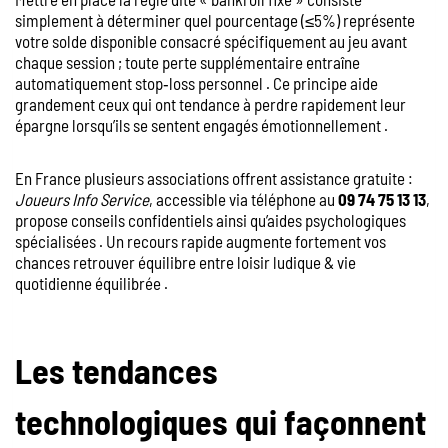
simplement à déterminer quel pourcentage (≤5%) représente
votre solde disponible consacré spécifiquement au jeu avant
chaque session ; toute perte supplémentaire entraîne
automatiquement stop‑loss personnel . Ce principe aide
grandement ceux qui ont tendance à perdre rapidement leur
épargne lorsqu’ils se sentent engagés émotionnellement .
En France plusieurs associations offrent assistance gratuite :
Joueurs Info Service
, accessible via téléphone au
09 74 75 13 13
,
propose conseils confidentiels ainsi qu’aides psychologiques
spécialisées . Un recours rapide augmente fortement vos
chances retrouver équilibre entre loisir ludique & vie
quotidienne équilibrée .
Les tendances
technologiques qui façonnent