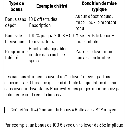
Type de
Condition de mise
Exemple chiffré
bonus
typique
Aucun dépôt requis ;
Bonus sans
10 € offerts dès
mise = 30× le montant
dépôt
l’inscription
reçu
Bonus de
100 % jusqu’à 200 € + 50
Mise = 40× le bonus +
bienvenue
tours gratuits
mise initiale
Points échangeables
Programme
Pas de rollover mais
contre cash ou free
fidélité
conversion limitée
spins
Les casinos affichent souvent un “rollover” élevé – parfois
supérieur à 50 fois – ce qui rend difficile la liquidation du gain
sans investir davantage. Pour éviter ces pièges commencez par
calculer le coût réel du bonus :
Coût effectif = (Montant du bonus × Rollover) ÷ RTP moyen
Par exemple, un bonus de 100 € avec un rollover de 35x implique