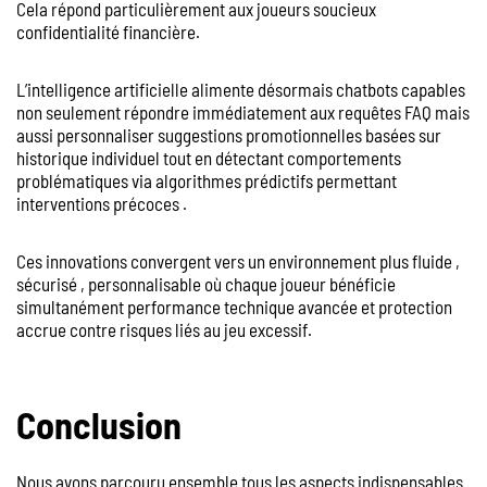
Cela répond particulièrement aux joueurs soucieux
confidentialité financière.
L’intelligence artificielle alimente désormais chatbots capables
non seulement répondre immédiatement aux requêtes FAQ mais
aussi personnaliser suggestions promotionnelles basées sur
historique individuel tout en détectant comportements
problématiques via algorithmes prédictifs permettant
interventions précoces .
Ces innovations convergent vers un environnement plus fluide ,
sécurisé , personnalisable où chaque joueur bénéficie
simultanément performance technique avancée et protection
accrue contre risques liés au jeu excessif.
Conclusion
Nous avons parcouru ensemble tous les aspects indispensables