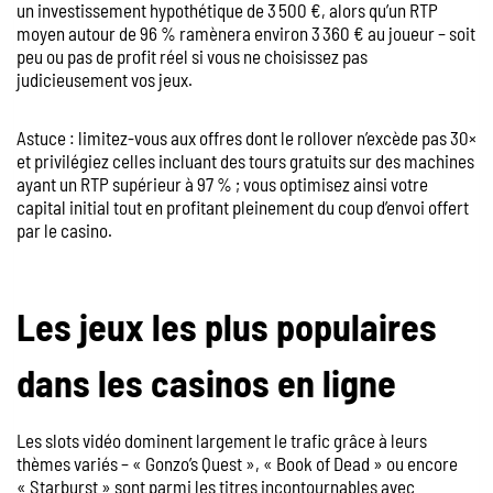
un investissement hypothétique de 3 500 €, alors qu’un RTP
moyen autour de 96 % ramènera environ 3 360 € au joueur – soit
peu ou pas de profit réel si vous ne choisissez pas
judicieusement vos jeux.
Astuce : limitez-vous aux offres dont le rollover n’excède pas 30×
et privilégiez celles incluant des tours gratuits sur des machines
ayant un RTP supérieur à 97 % ; vous optimisez ainsi votre
capital initial tout en profitant pleinement du coup d’envoi offert
par le casino.
Les jeux les plus populaires
dans les casinos en ligne
Les slots vidéo dominent largement le trafic grâce à leurs
thèmes variés – « Gonzo’s Quest », « Book of Dead » ou encore
« Starburst » sont parmi les titres incontournables avec