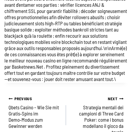
avant d’entamer vos parties : vérifier licences ANJ &
chiffrement SSL pour garantir fiabilité ; décoder soigneusement
offres promotionnelles afin d’éviter rollovers abusifs ; choisir
judicieusement slots high‑RTP ou tables bénéficiant stratégie
basique solide ; exploiter méthodes bankroll strictes tant au
blackjack qu’à la roulette ; enfin recourir aux solutions
technologiques mobiles voire blockchain tout en restant vigilant
grâce aux outils responsables proposés aujourd’hui.\n\nArmé(e)
de ces connaissances vous êtes prêt(e) à explorer sereinement
le meilleur nouveau casino en ligne recommandé régulièrement
par Basketnews.Net . Profitez pleinement du divertissement
offert tout en gardant toujours maître contrôle sur votre budget
—et souvenez‑vous : jouer doit rester amusant avant tout.\
PREVIOUS
NEXT
Post
Qbets Casino – Wie Sie mit
Strategia mentali dei
Gratis‑Spins im
campioni di Three Card
navigation
Demo‑Modus zum
Poker: come i bonus
Gewinner werden
modellano il gioco da
tavolo