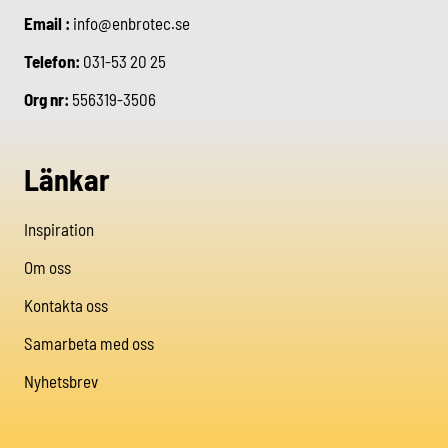
Email :
info@enbrotec.se
Telefon:
031-53 20 25
Org nr:
556319-3506
Länkar
Inspiration
Om oss
Kontakta oss
Samarbeta med oss
Nyhetsbrev