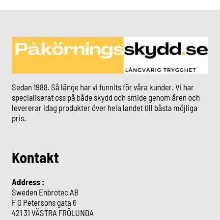
Sedan 1988. Så länge har vi funnits för våra kunder. Vi har
specialiserat oss på både skydd och smide genom åren och
levererar idag produkter över hela landet till bästa möjliga
pris.
Kontakt
Address :
Sweden Enbrotec AB
F O Petersons gata 6
421 31 VÄSTRA FRÖLUNDA