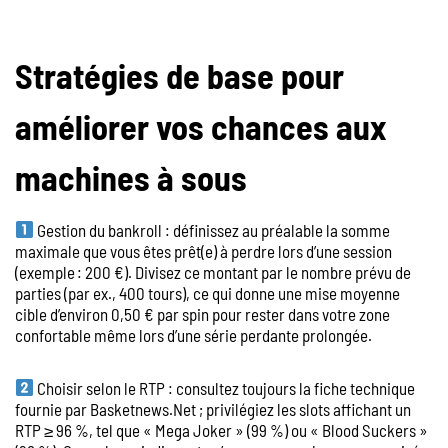
Stratégies de base pour
améliorer vos chances aux
machines à sous
Gestion du bankroll : définissez au préalable la somme
maximale que vous êtes prêt(e) à perdre lors d’une session
(exemple : 200 €). Divisez ce montant par le nombre prévu de
parties (par ex., 400 tours), ce qui donne une mise moyenne
cible d’environ 0,50 € par spin pour rester dans votre zone
confortable même lors d’une série perdante prolongée.
Choisir selon le RTP : consultez toujours la fiche technique
fournie par Basketnews.Net ; privilégiez les slots affichant un
RTP ≥ 96 %, tel que « Mega Joker » (99 %) ou « Blood Suckers »