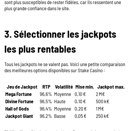
sont plus susceptibles de rester fidèles, car ils ressentent une
plus grande confiance dans le site.
3. Sélectionner les jackpots
les plus rentables
Tous les jackpots ne se valent pas. Voici une petite comparaison
des meilleures options disponibles sur Stake Casino :
Jeu de Jackpot
RTP
Volatilité
Mise min.
Jackpot max.
Mega Fortune
96,6%
Moyenne
0,10 €
2 M€
Divine Fortune
96,5%
Haute
0,10 €
500 k€
Hall of Gods
96,4%
Moyenne
0,20 €
1 M€
Jackpot Giant
96,2%
Basse
0,05 €
250 k€