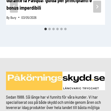
durante la Pasqua: guida per principianti e
bonus imperdibili
By
Bury
03/05/2026
Sedan 1988. Så länge har vi funnits för våra kunder. Vi har
specialiserat oss på både skydd och smide genom åren och
levererar idag produkter över hela landet till bästa möjliga