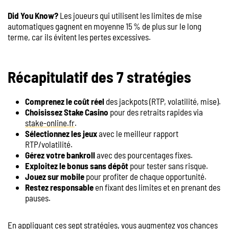
Did You Know?
Les joueurs qui utilisent les limites de mise
automatiques gagnent en moyenne 15 % de plus sur le long
terme, car ils évitent les pertes excessives.
Récapitulatif des 7 stratégies
Comprenez le coût réel
des jackpots (RTP, volatilité, mise).
Choisissez Stake Casino
pour des retraits rapides via
stake-online.fr
.
Sélectionnez les jeux
avec le meilleur rapport
RTP/volatilité.
Gérez votre bankroll
avec des pourcentages fixes.
Exploitez le bonus sans dépôt
pour tester sans risque.
Jouez sur mobile
pour profiter de chaque opportunité.
Restez responsable
en fixant des limites et en prenant des
pauses.
En appliquant ces sept stratégies, vous augmentez vos chances