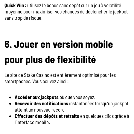
Quick Win
: utilisez le bonus sans dépôt sur un jeu à volatilité
moyenne pour maximiser vos chances de déclencher le jackpot
sans trop de risque.
6. Jouer en version mobile
pour plus de flexibilité
Le site de Stake Casino est entièrement optimisé pour les
smartphones. Vous pouvez ainsi :
Accéder aux jackpots
où que vous soyez.
Recevoir des notifications
instantanées lorsqu’un jackpot
atteint un nouveau record.
Effectuer des dépôts et retraits
en quelques clics grâce à
l’interface mobile.