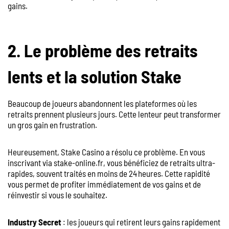
gains.
2. Le problème des retraits
lents et la solution Stake
Beaucoup de joueurs abandonnent les plateformes où les
retraits prennent plusieurs jours. Cette lenteur peut transformer
un gros gain en frustration.
Heureusement, Stake Casino a résolu ce problème. En vous
inscrivant via stake-online.fr, vous bénéficiez de retraits ultra-
rapides, souvent traités en moins de 24 heures. Cette rapidité
vous permet de profiter immédiatement de vos gains et de
réinvestir si vous le souhaitez.
Industry Secret
: les joueurs qui retirent leurs gains rapidement