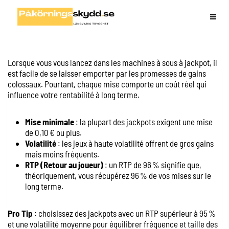
Skip
to
content
Lorsque vous vous lancez dans les machines à sous à jackpot, il
est facile de se laisser emporter par les promesses de gains
colossaux. Pourtant, chaque mise comporte un coût réel qui
influence votre rentabilité à long terme.
Mise minimale
: la plupart des jackpots exigent une mise
de 0,10 € ou plus.
Volatilité
: les jeux à haute volatilité offrent de gros gains
mais moins fréquents.
RTP (Retour au joueur)
: un RTP de 96 % signifie que,
théoriquement, vous récupérez 96 % de vos mises sur le
long terme.
Pro Tip
: choisissez des jackpots avec un RTP supérieur à 95 %
et une volatilité moyenne pour équilibrer fréquence et taille des